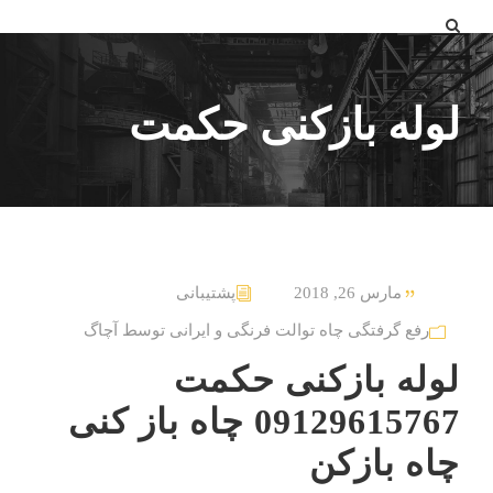
لوله بازکنی حکمت
مارس 26, 2018
پشتیبانی
رفع گرفتگی چاه توالت فرنگی و ایرانی توسط آچاگ
لوله بازکنی حکمت
09129615767 چاه باز کنی
چاه بازکن