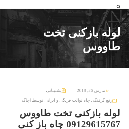
لوله بازکنی تخت
طاووس
مارس 26, 2018
پشتیبانی
رفع گرفتگی چاه توالت فرنگی و ایرانی توسط آچاگ
لوله بازکنی تخت طاووس
09129615767 چاه باز کنی