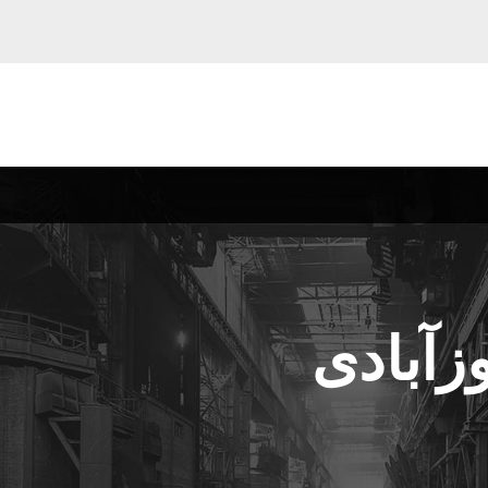
زآبادی