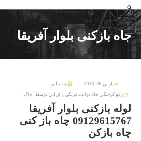
جاه بازکنی بلوار آفریقا
مارس 26, 2018
پشتیبانی
رفع گرفتگی چاه توالت فرنگی و ایرانی توسط آچاگ
لوله بازکنی بلوار آفریقا
09129615767 چاه باز کنی
چاه بازکن